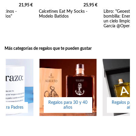
21,95 €
25,95 €
Porcinos -
Calcetines Eat My Socks -
Libro: "Geoestrat
cerdos"
Modelo Batidos
bombilla: Energía
un cielo limpio" 
García @Operado
Más categorías de regalos que te pueden gustar
Regalos para 30 y 40
Regalos para
 para Padres
años
años