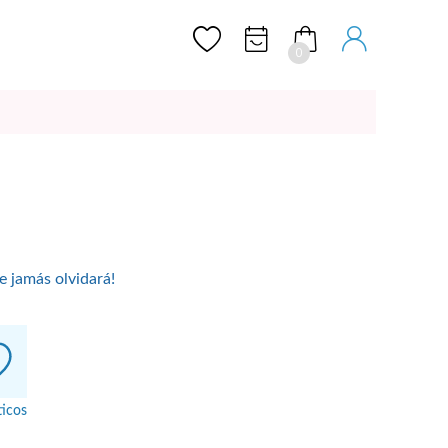
0
e jamás olvidará!
icos