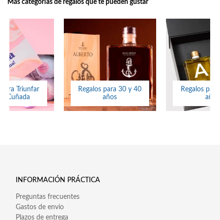
Más categorías de regalos que te pueden gustar
 para Triunfar
Regalos para 30 y 40
Regalos para
tu Cuñada
años
años
INFORMACIÓN PRÁCTICA
Preguntas frecuentes
Gastos de envío
Plazos de entrega