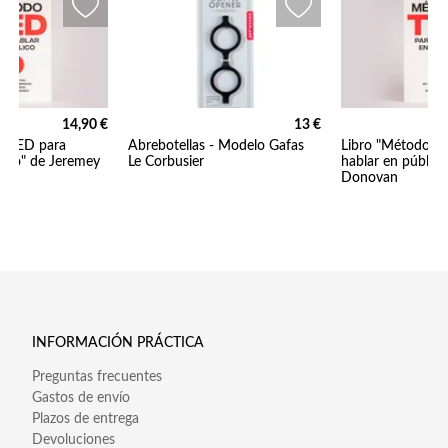
14,90 €
13 €
o TED para
Abrebotellas - Modelo Gafas
Libro "Método T
lico" de Jeremey
Le Corbusier
hablar en públic
Donovan
INFORMACIÓN PRÁCTICA
Preguntas frecuentes
Gastos de envío
Plazos de entrega
Devoluciones