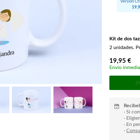
Versión Chi
19,
Kit de dos ta
2 unidades. P
19,95 €
Envío inmedia
¡P
Recíbel
· Si co
· Eligi
· En pe
·
Consul