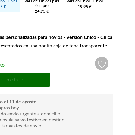
co - Chica
Versión: Unidos para
Versión Chico - Chico
siempre.
95 €
19,95 €
24,95 €
zas personalizadas para novios - Versión Chico - Chica
resentados en una bonita caja de tapa transparente
to
ersonalízalo!
o el 11 de agosto
mpras hoy
endo envío urgente a domicilio
nínsula salvo festivo en destino
tar gastos de envío