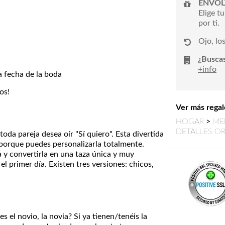
ENVOL
Elige t
por ti.
Ojo, lo
¿Buscas
+info
a fecha de la boda
os!
Ver más regal
HOGAR
>
ME
DETALLES OR
toda pareja desea oír "Sí quiero". Esta divertida
porque puedes personalizarla totalmente.
 y convertirla en una taza única y muy
 primer día. Existen tres versiones: chicos,
s el novio, la novia? Si ya tienen/tenéis la