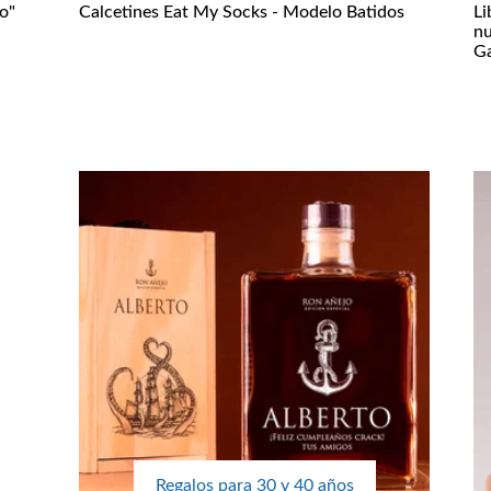
o"
Calcetines Eat My Socks - Modelo Batidos
Li
nu
G
Regalos para 30 y 40 años