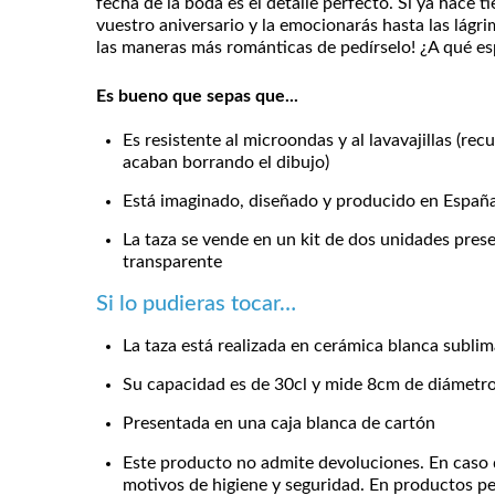
fecha de la boda es el detalle perfecto. Si ya hace 
vuestro aniversario y la emocionarás hasta las lágrim
las maneras más románticas de pedírselo! ¿A qué es
Es bueno que sepas que...
Es resistente al microondas y al lavavajillas (r
acaban borrando el dibujo)
Está imaginado, diseñado y producido en Españ
La taza se vende en un kit de dos unidades pres
transparente
Si lo pudieras tocar…
La taza está realizada en cerámica blanca subli
Su capacidad es de 30cl y mide 8cm de diámetr
Presentada en una caja blanca de cartón
Este producto no admite devoluciones. En caso 
motivos de higiene y seguridad. En productos pe