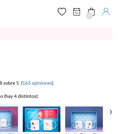
0
8
sobre
5
(
163
opiniones
)
o (hay 4 distintos):
›
Versión Chica 
19,95 €