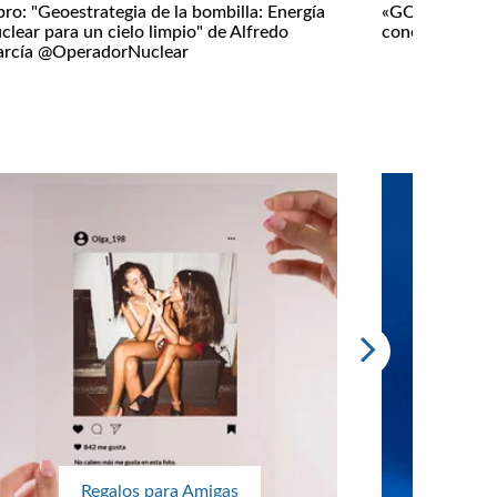
bro: "Geoestrategia de la bombilla: Energía
«GOTYA!», sé e
clear para un cielo limpio" de Alfredo
conoces a los 
arcía @OperadorNuclear
Regalos para Amigas
Regalos